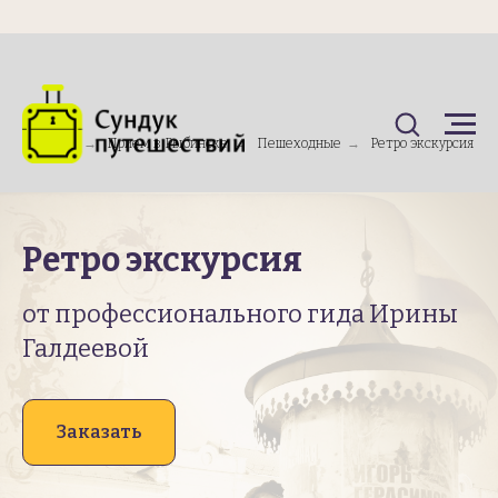
Главная
→
Прием в Рыбинске
→
Пешеходные
→
Ретро экскурсия
Ретро экскурсия
от профессионального гида Ирины
Галдеевой
Заказать